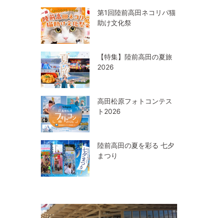
第1回陸前高田ネコリパ猫
助け文化祭
【特集】陸前高田の夏旅
2026
高田松原フォトコンテス
ト2026
陸前高田の夏を彩る 七夕
まつり