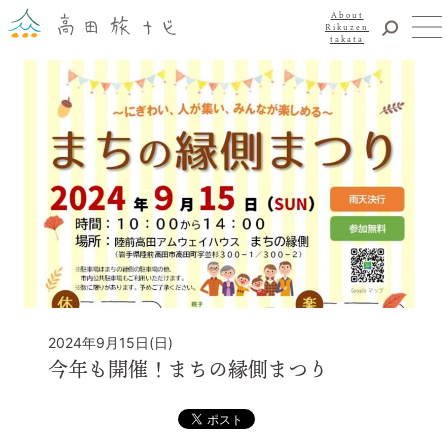
About
Rikuzen
takata
観光
体験
About Rikuzentakata
震災復興
食事・グルメ
宿泊
イベント
アクセス
お知らせ
YouTubeチャンネル
2024年9月15日(日)
交通・観光サービス
今年も開催！まちの縁側まつり
観光のことならまずはココ！
陸前高田市観光物産協会
お問い合わせ