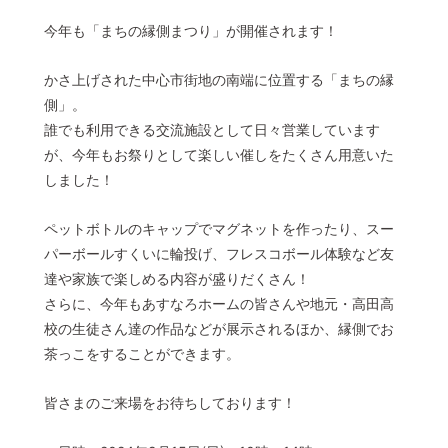
今年も「まちの縁側まつり」が開催されます！
© 2022 一般社団法人 陸前高田市観光物産協会 All Rights Reserved.
Designed by
KESENNUMA DESIGN
かさ上げされた中心市街地の南端に位置する「まちの縁
側」。
誰でも利用できる交流施設として日々営業しています
が、今年もお祭りとして楽しい催しをたくさん用意いた
しました！
ペットボトルのキャップでマグネットを作ったり、スー
パーボールすくいに輪投げ、フレスコボール体験など友
達や家族で楽しめる内容が盛りだくさん！
さらに、今年もあすなろホームの皆さんや地元・高田高
校の生徒さん達の作品などが展示されるほか、縁側でお
茶っこをすることができます。
皆さまのご来場をお待ちしております！