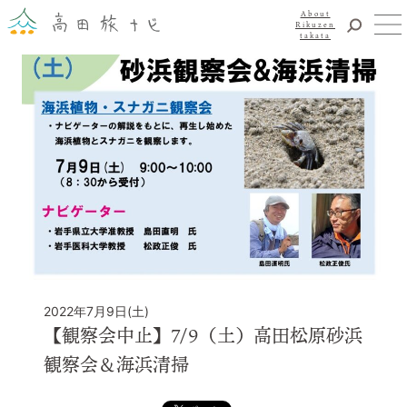
About
Rikuzen
takata
観光
体験
About Rikuzentakata
震災復興
食事・グルメ
宿泊
イベント
アクセス
お知らせ
YouTubeチャンネル
2022年7月9日(土)
交通・観光サービス
【観察会中止】7/9（土）高田松原砂浜
観光のことならまずはココ！
観察会＆海浜清掃
陸前高田市観光物産協会
お問い合わせ