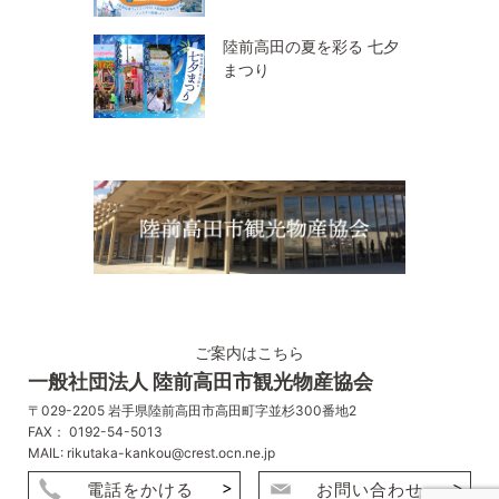
陸前高田の夏を彩る 七夕
まつり
ご案内はこちら
一般社団法人 陸前高田市観光物産協会
〒029-2205 岩手県陸前高田市高田町字並杉300番地2
FAX： 0192-54-5013
MAIL: rikutaka-kankou@crest.ocn.ne.jp
電話をかける
お問い合わせ