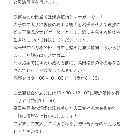
と海浜清掃を行います。
観察会のお目当ては海浜植物とスナガニです！
岩手県立大学准教授の島田直明氏と岩手医科大学教授の
松政正俊氏がナビゲーターとして、浜に生息する植物や
生き物について解説してくださいます。
成長中の４万本の松、再生し始めた海浜植物、砂からひ
ょっこり顔を出すスナガニ。
海水浴客でにぎわい始める前に、高田松原の今の姿を皆
さんでじっくり観察してみませんか？
観察会は９：00～10：00です（受付8：30）。
自然観察会のあとには10：30～12：00に海浜清掃を行
います（受付10：00）。
高田松原海水浴場に流れ着いた人工物や流木を集めて、
一緒に海岸をきれいにしましょう！
ご家族、ご友人、ご近所さんをお誘い合わせのうえお越
しくださいませ。