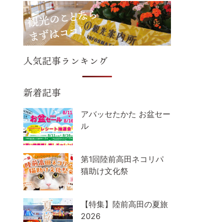
人気記事ランキング
新着記事
アバッセたかた お盆セー
ル
第1回陸前高田ネコリパ
猫助け文化祭
【特集】陸前高田の夏旅
2026