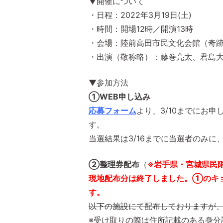
▼開催について
・日程：2022年3月19日(土)
・時間：開場12時／開演13時
・会場：陸前高田市民文化会館（奇
・出演（敬称略）：藤巻亮太、君島
▼参加方法
①WEB申し込み
応募フォーム
より、3/10までにお
す。
当選結果は3/16までに当選者のみ
②整理券配布
（
※岩手県・宮城県民
現地配布分は終了しました。①のキョ
す。
以下の施設にて配布しておりますが
※受け取りの際は住所記載のある身分