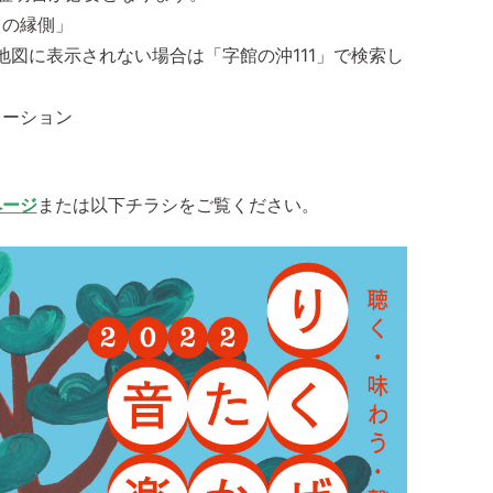
ちの縁側」
※地図に表示されない場合は「字館の沖111」で検索し
メーション
ページ
または以下チラシをご覧ください。