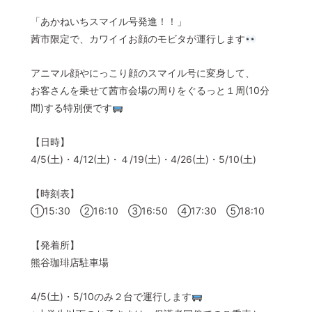
「あかねいちスマイル号発進！！」
© 2022 一般社団法人 陸前高田市観光物産協会 All Rights Reserved.
Designed by
KESENNUMA DESIGN
茜市限定で、カワイイお顔のモビタが運行します
アニマル顔やにっこり顔のスマイル号に変身して、
お客さんを乗せて茜市会場の周りをぐるっと１周(10分
間)する特別便です
【日時】
4/5(土)・4/12(土)・４/19(土)・4/26(土)・5/10(土)
【時刻表】
①15:30 ②16:10 ③16:50 ④17:30 ⑤18:10
【発着所】
熊谷珈琲店駐車場
4/5(土)・5/10のみ２台で運行します