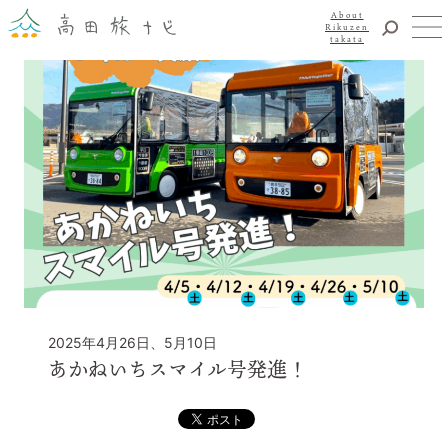
About
Rikuzen
takata
観光
体験
About Rikuzentakata
震災復興
食事・グルメ
宿泊
イベント
アクセス
お知らせ
YouTubeチャンネル
2025年4月26日、5月10日
交通・観光サービス
あかねいちスマイル号発進！
観光のことならまずはココ！
陸前高田市観光物産協会
お問い合わせ