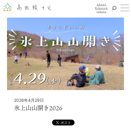
About
Rikuzen
takata
観光
体験
About Rikuzentakata
震災復興
食事・グルメ
宿泊
イベント
アクセス
お知らせ
YouTubeチャンネル
2026年4月29日
交通・観光サービス
氷上山山開き2026
観光のことならまずはココ！
陸前高田市観光物産協会
お問い合わせ