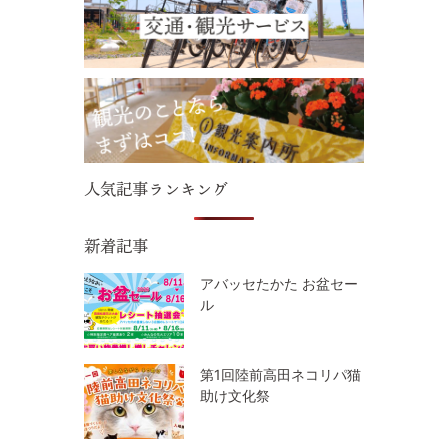
人気記事ランキング
新着記事
アバッセたかた お盆セー
ル
第1回陸前高田ネコリパ猫
助け文化祭