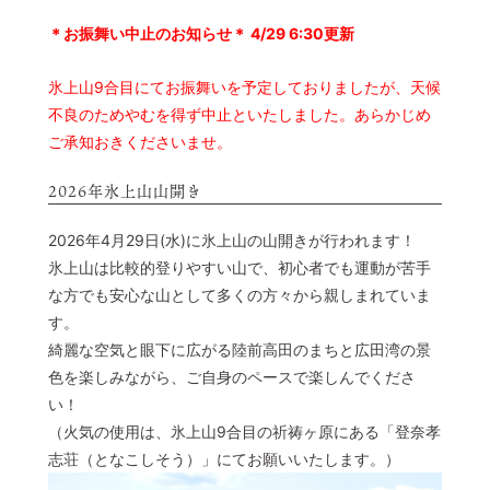
＊お振舞い中止のお知らせ＊ 4/29 6:30更新
© 2022 一般社団法人 陸前高田市観光物産協会 All Rights Reserved.
Designed by
KESENNUMA DESIGN
氷上山9合目にてお振舞いを予定しておりましたが、天候
不良のためやむを得ず中止といたしました。あらかじめ
ご承知おきくださいませ。
2026年氷上山山開き
2026年4月29日(水)に氷上山の山開きが行われます！
氷上山は比較的登りやすい山で、初心者でも運動が苦手
な方でも安心な山として多くの方々から親しまれていま
す。
綺麗な空気と眼下に広がる陸前高田のまちと広田湾の景
色を楽しみながら、ご自身のペースで楽しんでくださ
い！
（火気の使用は、氷上山9合目の祈祷ヶ原にある「登奈孝
志荘（となこしそう）」にてお願いいたします。）