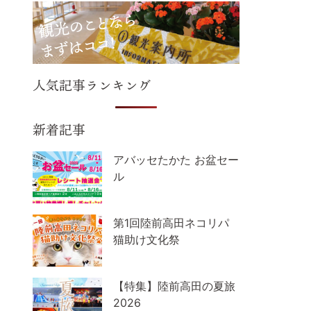
人気記事ランキング
新着記事
アバッセたかた お盆セー
ル
第1回陸前高田ネコリパ
猫助け文化祭
【特集】陸前高田の夏旅
2026