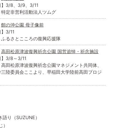
3/8、3/9、3/11
】特定非営利活動法人ツムグ
】
館の沖公園 母子像前
】3/11
】ふるさとこころの復興応援隊
】
高田松原津波復興祈念公園 国営追悼・祈念施設
3/8～3/11
】高田松原津波復興祈念公園マネジメント共同体、
学三陸委員会ここより、早稲田大学陸前高田プロジ
き語り（SUZUNE）
じ）