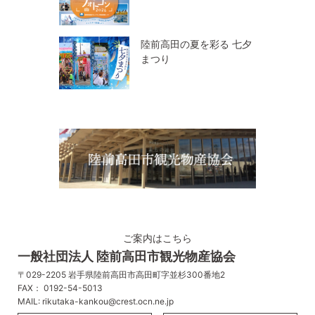
陸前高田の夏を彩る 七夕
まつり
ご案内はこちら
一般社団法人 陸前高田市観光物産協会
〒029-2205 岩手県陸前高田市高田町字並杉300番地2
FAX： 0192-54-5013
MAIL: rikutaka-kankou@crest.ocn.ne.jp