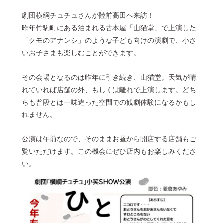
劇団横綱チュチュさんが陸前高田へ来訪！
© 2022 一般社団法人 陸前高田市観光物産協会 All Rights Reserved.
Designed by
KESENNUMA DESIGN
昨年竹駒町にある泊まれる古本屋「山猫堂」で上演した
「クモのアナンシ」のような子ども向けの演劇で、小さ
いお子さまも楽しむことができます。
その会場となるのは昨年に引き続き、山猫堂。天気が晴
れていれば店舗の外、もしくは離れで上演します。どち
らも普段とは一味違った空間での観劇体験になるかもし
れません。
公演は午前なので、そのままお昼から開店する店舗もご
覧いただけます。この機会にぜひ店内もお楽しみくださ
い。