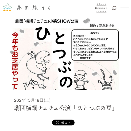
About
Rikuzen
takata
観光
体験
About Rikuzentakata
震災復興
食事・グルメ
宿泊
イベント
アクセス
お知らせ
YouTubeチャンネル
2024年5月18日(土)
交通・観光サービス
劇団横綱チュチュ公演「ひとつぶの豆」
観光のことならまずはココ！
陸前高田市観光物産協会
お問い合わせ