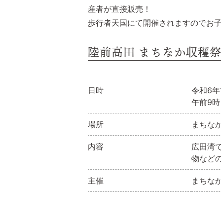
産者が直接販売！
歩行者天国にて開催されますのでお子
陸前高田 まちなか収穫
日時
令和6年
午前9
場所
まちな
内容
広田湾
物など
主催
まちな