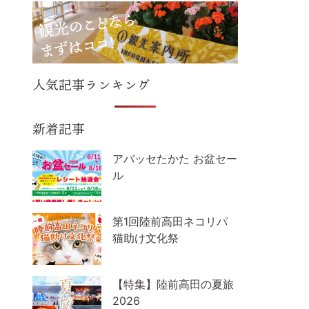
人気記事ランキング
新着記事
アバッセたかた お盆セー
ル
第1回陸前高田ネコリパ
猫助け文化祭
【特集】陸前高田の夏旅
2026