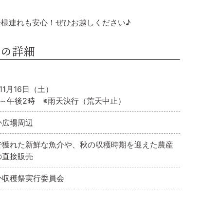
様連れも安心！ぜひお越しください♪
祭の詳細
11月16日（土）
時～午後2時 ※雨天決行（荒天中止）
か広場周辺
で獲れた新鮮な魚介や、秋の収穫時期を迎えた農産
の直接販売
か収穫祭実行委員会