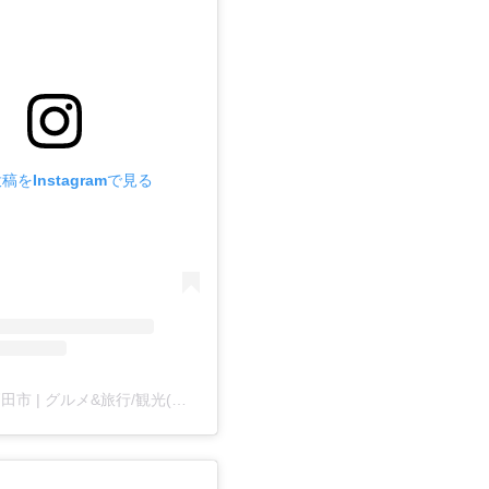
稿をInstagramで見る
岩手県陸前高田市 | グルメ&旅行/観光(@rikuzentakata_kankou)がシェアした投稿