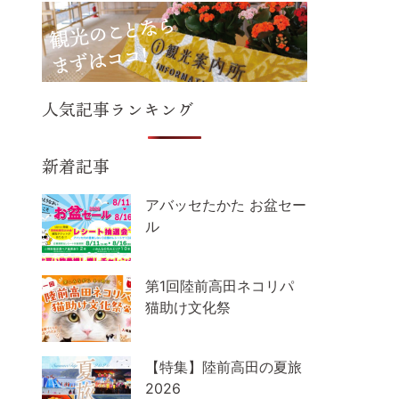
人気記事ランキング
新着記事
アバッセたかた お盆セー
ル
第1回陸前高田ネコリパ
猫助け文化祭
【特集】陸前高田の夏旅
2026