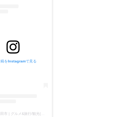
稿をInstagramで見る
岩手県陸前高田市 | グルメ&旅行/観光(@rikuzentakata_kankou)がシェアした投稿