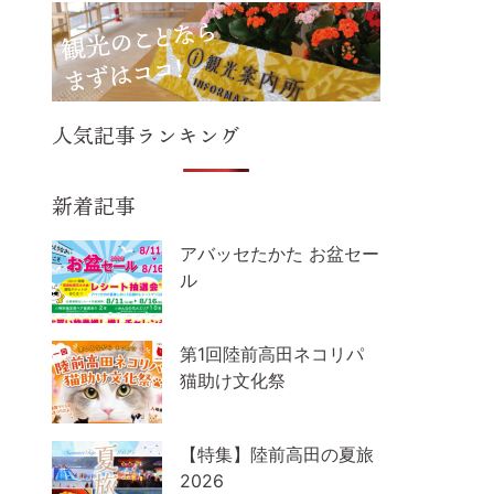
人気記事ランキング
新着記事
アバッセたかた お盆セー
ル
第1回陸前高田ネコリパ
猫助け文化祭
【特集】陸前高田の夏旅
2026