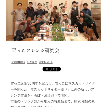
© 2022 一般社団法人 陸前高田市観光物産協会 All Rights Reserved.
Designed by
KESENNUMA DESIGN
雪っこアレンジ研究会
箱根山部
酒場部
食レポ部
雪っこ誕生50周年を記念し、雪っこにマスカットサイダ
ーを割った「マスカットサイダー割り」以外の新しいア
レンジ方法を＜らぼ・酒場部＞で研究。
市販のドリンク類から地元の特産品まで、約20種類の素