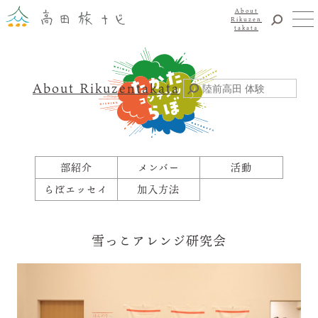
About
Rikuzen
takata
観光
体験
About Rikuzentakata
震災復興
食事・グルメ
宿泊
イベント
部紹介
メンバー
活動
アクセス
らぼエッセイ
加入方法
お知らせ
YouTubeチャンネル
雪っこアレンジ研究会
交通・観光サービス
観光のことならまずはココ！
陸前高田市観光物産協会
お問い合わせ