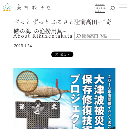
About
Rikuzen
takata
ずっと ずっと ふるさと陸前高田ー“奇
観光
跡の海”の漁撈用具ー
体験
About Rikuzentakata
震災復興
2019.1.24
食事・グルメ
宿泊
イベント
アクセス
お知らせ
YouTubeチャンネル
交通・観光サービス
観光のことならまずはココ！
陸前高田市観光物産協会
お問い合わせ