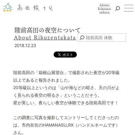
About
Rikuzen
takata
観光
陸前高田の夜空について
体験
About Rikuzentakata
震災復興
2018.12.23
食事・グルメ
宿泊
イベント
陸前高田の「箱根山展望台」で撮影された夜空が20等級
アクセス
以上であると報告されました。
20等級以上というのは「山や海などの暗さ、天の川がよ
お知らせ
く見られる夜空の明るさ」ということだそう。
YouTubeチャンネル
星が美しい、夜らしい夜空が体験できる陸前高田です！
交通・観光サービス
観光のことならまずはココ！
この調査に写真を撮影してエントリーしてくださったの
陸前高田市観光物産協会
は、市内在住のHAMANASU_RX（ハンドルネームです）
お問い合わせ
さん。