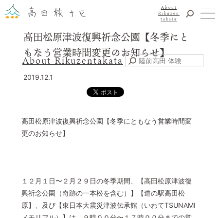
About
Rikuzen
takata
高田松原津波復興祈念公園【冬季にと
観光
もなう営業時間変更のお知らせ】
体験
About Rikuzentakata
震災復興
2019.12.1
食事・グルメ
宿泊
イベント
高田松原津波復興祈念公園【冬季にともなう営業時間変
アクセス
更のお知らせ】
お知らせ
YouTubeチャンネル
交通・観光サービス
１２月１日〜２月２９日の冬季期間、【高田松原津波復
観光のことならまずはココ！
興祈念公園（奇跡の一本松を含む）】【道の駅高田松
陸前高田市観光物産協会
原】、及び【東日本大震災津波伝承館（いわてTSUNAMI
お問い合わせ
メモリアル）】は、９時００分〜１７時００分までの営