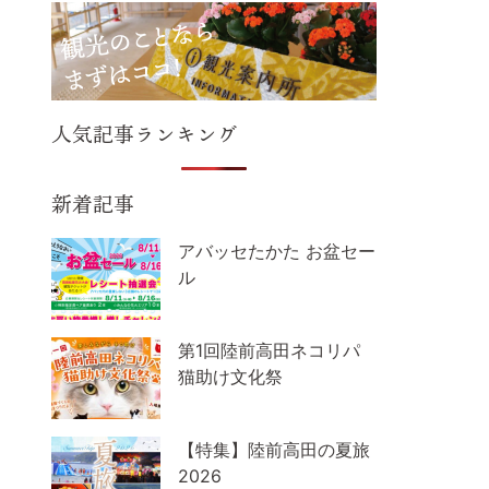
人気記事ランキング
新着記事
アバッセたかた お盆セー
ル
第1回陸前高田ネコリパ
猫助け文化祭
【特集】陸前高田の夏旅
2026