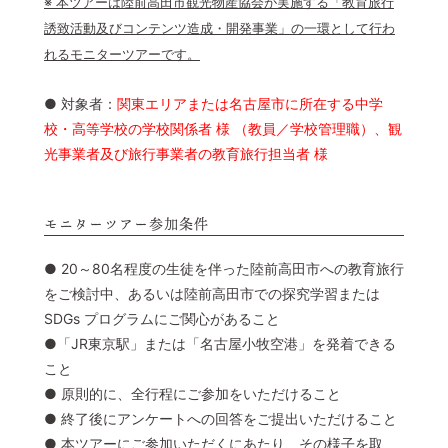
※ 本ツアーは陸前高田市観光物産協会が実施する「教育旅行
誘致活動及びコンテンツ造成・開発事業」の一環として行わ
れるモニターツアーです。
● 対象者：
関東エリアまたは名古屋市に所在する中学
校・高等学校の学校関係者 様 （教員／学校管理職）、観
光事業者及び旅行事業者の教育旅行担当者 様
モニターツアー参加条件
● 20～80名程度の生徒を伴った陸前高田市への教育旅行
をご検討中、あるいは陸前高田市での探究学習または
SDGs プログラムにご関心があること
●「JR東京駅」または「名古屋小牧空港」を発着できる
こと
● 原則的に、全行程にご参加をいただけること
● 終了後にアンケートへの回答をご提出いただけること
● 本ツアーにご参加いただくにあたり、その様子を取