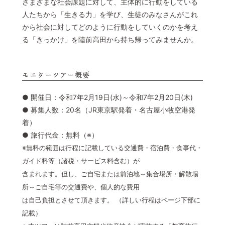
さまざまな社会課題に対して、主体的に行動をしている
人たちから「生きる力」を学び、生徒のみなさんがこれ
から社会に対してどのように行動をしていくのかを考え
る「きっかけ」を陸前高田から持ち帰ってみませんか。
モニターツアー概要
● 開催日：令和7年2月19日(水)～令和7年2月20日(木)
● 募集人数：20名（JR東京駅発着・名古屋小牧空港発
着）
● 旅行代金：無料（※）
※無料の範囲は行程に記載している交通費・宿泊費・食事代・
ガイド料等（諸税・サービス料含む）が
含まれます。但し、ご自宅または前泊地～集合場所・解散場
所～ご自宅等の交通費や、個人的な費用
は自己負担とさせて頂きます。 （詳しい行程はページ下部に
記載）