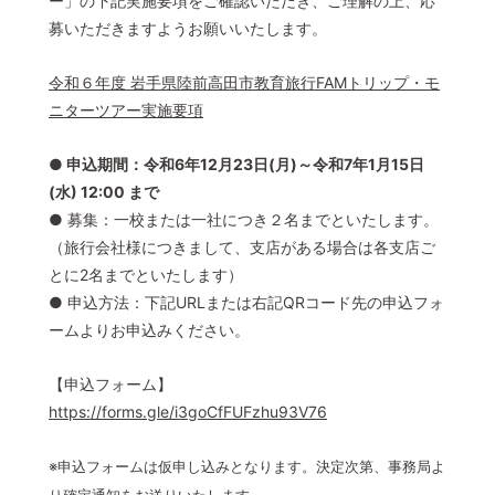
ー」の下記実施要項をご確認いただき、ご理解の上、応
募いただきますようお願いいたします。
令和６年度 岩手県陸前高田市教育旅行FAMトリップ・モ
ニターツアー実施要項
● 申込期間：令和6年12月23日(月)～令和7年1月15日
(水) 12:00 まで
● 募集：一校または一社につき２名までといたします。
（旅行会社様につきまして、支店がある場合は各支店ご
とに2名までといたします）
● 申込方法：下記URLまたは右記QRコード先の申込フォ
ームよりお申込みください。
【申込フォーム】
https://forms.gle/i3goCfFUFzhu93V76
※申込フォームは仮申し込みとなります。決定次第、事務局よ
り確定通知をお送りいたします。