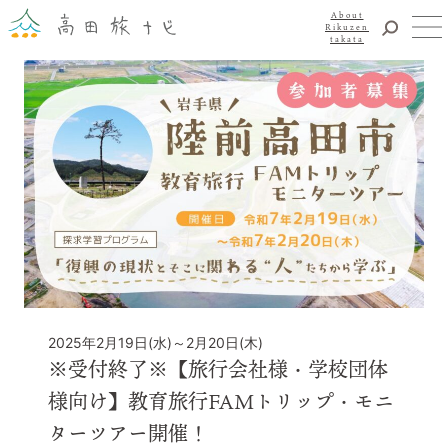
About
Rikuzen
takata
観光
体験
About Rikuzentakata
震災復興
食事・グルメ
宿泊
イベント
アクセス
お知らせ
YouTubeチャンネル
2025年2月19日(水)～2月20日(木)
交通・観光サービス
※受付終了※【旅行会社様・学校団体
観光のことならまずはココ！
様向け】教育旅行FAMトリップ・モニ
陸前高田市観光物産協会
ターツアー開催！
お問い合わせ