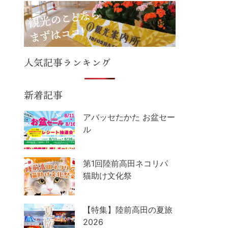
人気記事ランキング
新着記事
アバッセたかた お盆セー
ル
第1回陸前高田ネコリパ
猫助け文化祭
【特集】陸前高田の夏旅
2026