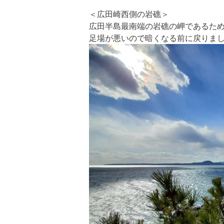
＜広田崎西側の岩礁＞
広田半島最南端の岩礁の岬であるた
足場が悪いので暗くなる前に戻りま