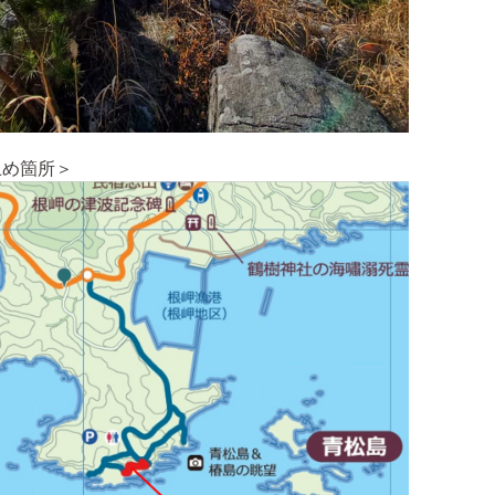
止め箇所＞