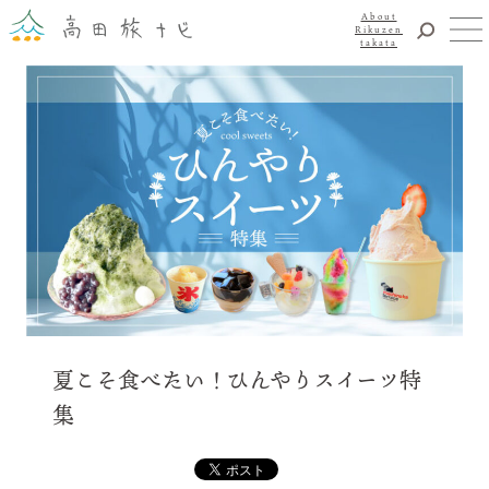
About
Rikuzen
takata
観光
体験
About Rikuzentakata
震災復興
食事・グルメ
宿泊
イベント
アクセス
お知らせ
YouTubeチャンネル
夏こそ食べたい！ひんやりスイーツ特
交通・観光サービス
集
観光のことならまずはココ！
陸前高田市観光物産協会
お問い合わせ