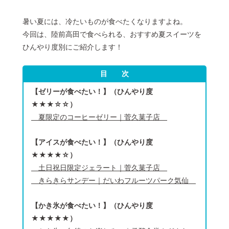
© 2022 一般社団法人 陸前高田市観光物産協会 All Rights Reserved.
暑い夏には、冷たいものが食べたくなりますよね。
Designed by
KESENNUMA DESIGN
今回は、陸前高田で食べられる、おすすめ夏スイーツを
ひんやり度別にご紹介します！
目 次
【ゼリーが食べたい！】（ひんやり度
★★★☆☆）
夏限定のコーヒーゼリー｜菅久菓子店
【アイスが食べたい！】（ひんやり度
★★★★☆）
土日祝日限定ジェラート｜菅久菓子店
きらきらサンデー｜だいわフルーツパーク気仙
【かき氷が食べたい！】（ひんやり度
★★★★★）