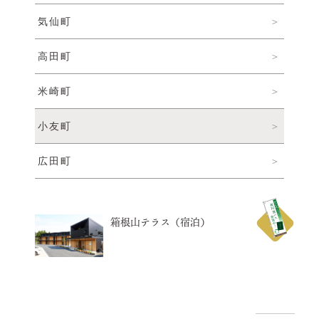
気仙町
© 2022 一般社団法人 陸前高田市観光物産協会 All Rights Reserved.
Designed by
KESENNUMA DESIGN
高田町
米崎町
小友町
広田町
箱根山テラス（宿泊）