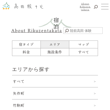
About
Rikuzen
takata
観光
体験
About Rikuzentakata
震災復興
食事・グルメ
宿タイプ
エリア
マップ
宿泊
料金
施設条件
すべて
イベント
アクセス
エリアから探す
お知らせ
すべて
YouTubeチャンネル
交通・観光サービス
矢作町
観光のことならまずはココ！
陸前高田市観光物産協会
竹駒町
お問い合わせ