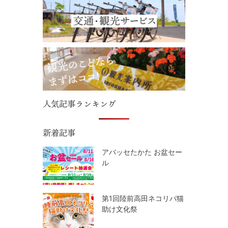
© 2022 一般社団法人 陸前高田市観光物産協会 All Rights Reserved.
Designed by
KESENNUMA DESIGN
人気記事ランキング
新着記事
アバッセたかた お盆セー
ル
第1回陸前高田ネコリパ猫
助け文化祭