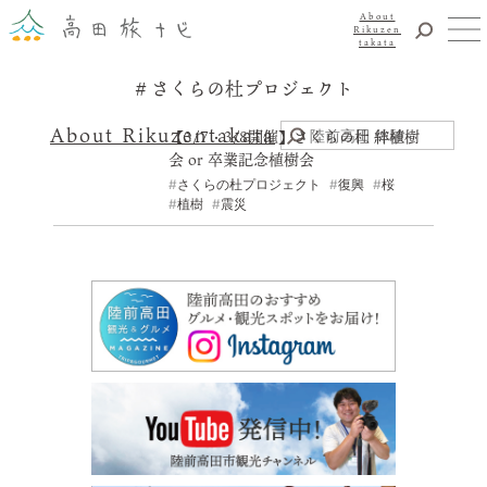
About
Rikuzen
takata
さくらの杜プロジェクト
観光
体験
About Rikuzentakata
【3/7・3/8開催】さくらの杜 絆植樹
震災復興
会 or 卒業記念植樹会
食事・グルメ
さくらの杜プロジェクト
復興
桜
植樹
震災
宿泊
イベント
アクセス
お知らせ
YouTubeチャンネル
交通・観光サービス
観光のことならまずはココ！
陸前高田市観光物産協会
お問い合わせ