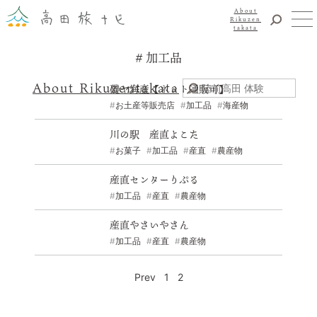
About
Rikuzen
takata
加工品
観光
体験
About Rikuzentakata
磯ヤ海産【ネット通販可】
震災復興
お土産等販売店
加工品
海産物
食事・グルメ
川の駅 産直よこた
宿泊
お菓子
加工品
産直
農産物
イベント
産直センターりぷる
アクセス
加工品
産直
農産物
お知らせ
産直やさいやさん
YouTubeチャンネル
加工品
産直
農産物
交通・観光サービス
観光のことならまずはココ！
Prev
1
2
陸前高田市観光物産協会
お問い合わせ