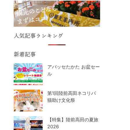
人気記事ランキング
新着記事
アバッセたかた お盆セー
ル
第1回陸前高田ネコリパ
猫助け文化祭
【特集】陸前高田の夏旅
2026