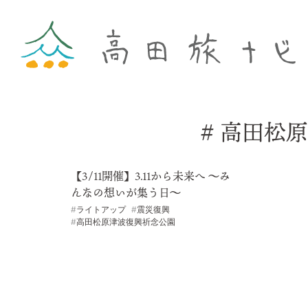
高田松原
【3/11開催】3.11から未来へ ～み
んなの想いが集う日～
ライトアップ
震災復興
高田松原津波復興祈念公園