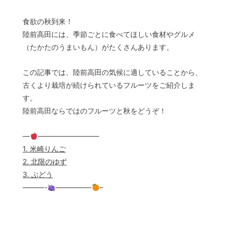
© 2022 一般社団法人 陸前高田市観光物産協会 All Rights Reserved.
食欲の秋到来！
Designed by
KESENNUMA DESIGN
陸前高田には、季節ごとに食べてほしい食材やグルメ
（たかたのうまいもん）がたくさんあります。
この記事では、陸前高田の気候に適していることから、
古くより栽培が続けられているフルーツをご紹介しま
す。
陸前高田ならではのフルーツと秋をどうぞ！
—
————————–
1. 米崎りんご
2. 北限のゆず
3. ぶどう
———-
—————
–