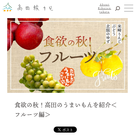
About
Rikuzen
takata
観光
体験
About Rikuzentakata
震災復興
食事・グルメ
宿泊
イベント
アクセス
お知らせ
YouTubeチャンネル
食欲の秋！高田のうまいもんを紹介＜
交通・観光サービス
フルーツ編＞
観光のことならまずはココ！
陸前高田市観光物産協会
お問い合わせ