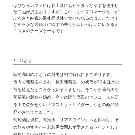
はぴなろカフェにはお土産にもピッタリなゆずを使用し
た商品が沢山ありますが、この「ゆずフロマージュ」が
ふるさと納税の返礼品以外で食べられるのはここだけ！
なめらかな舌触りにゆずの香りが口いっぱいに広がるオ
ススメのチーズケーキです！
3. ぶどう
陸前高田のぶどうの歴史は明治時代にまで遡ります。
市内で葡萄園を営む「神田葡萄園」の初代が10本ほどの
苗を植えたところから始まりました。そこから葡萄酒や
葡萄液の製造を始め、今では陸前高田の地ジュースを語
る上で欠かせない「マスカットサイダー」などの商品開
発がされてきました。
葡萄酒は現在、果実酒「リアスワイン」へと変わり、そ
の飲みやすさから老若男女問わず愛されるワインとして
非常に高い評価を得ています。