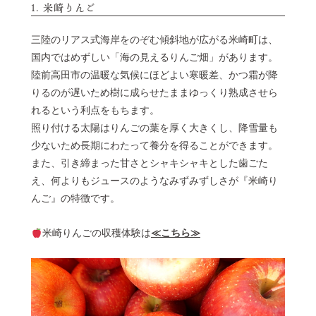
1. 米崎りんご
三陸のリアス式海岸をのぞむ傾斜地が広がる米崎町は、
国内ではめずしい「海の見えるりんご畑」があります。
陸前高田市の温暖な気候にほどよい寒暖差、かつ霜が降
りるのが遅いため樹に成らせたままゆっくり熟成させら
れるという利点をもちます。
照り付ける太陽はりんごの葉を厚く大きくし、降雪量も
少ないため長期にわたって養分を得ることができます。
また、引き締まった甘さとシャキシャキとした歯ごた
え、何よりもジュースのようなみずみずしさが『米崎り
んご』の特徴です。
米崎りんごの収穫体験は
≪こちら≫