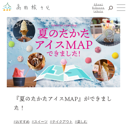
About
Rikuzen
takata
観光
体験
About Rikuzentakata
震災復興
食事・グルメ
宿泊
イベント
アクセス
お知らせ
YouTubeチャンネル
『夏のたかたアイスMAP』ができまし
交通・観光サービス
た！
観光のことならまずはココ！
陸前高田市観光物産協会
おすすめ
スイーツ
テイクアウト
楽しむ
お問い合わせ