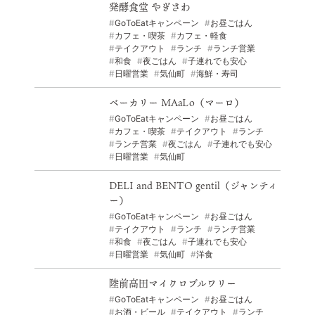
発酵食堂 やぎさわ
GoToEatキャンペーン
お昼ごはん
カフェ・喫茶
カフェ・軽食
テイクアウト
ランチ
ランチ営業
和食
夜ごはん
子連れでも安心
日曜営業
気仙町
海鮮・寿司
ベーカリー MAaLo（マーロ）
GoToEatキャンペーン
お昼ごはん
カフェ・喫茶
テイクアウト
ランチ
ランチ営業
夜ごはん
子連れでも安心
日曜営業
気仙町
DELI and BENTO gentil（ジャンティ
ー）
GoToEatキャンペーン
お昼ごはん
テイクアウト
ランチ
ランチ営業
和食
夜ごはん
子連れでも安心
日曜営業
気仙町
洋食
陸前高田マイクロブルワリー
GoToEatキャンペーン
お昼ごはん
お酒・ビール
テイクアウト
ランチ