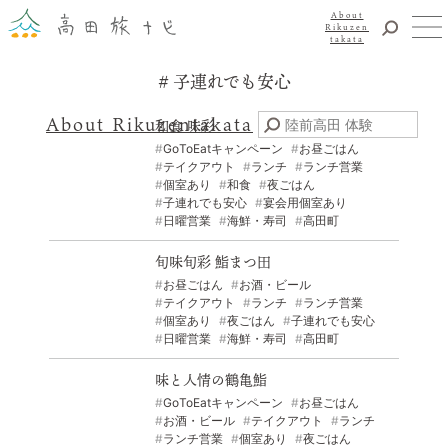
About
Rikuzen
takata
子連れでも安心
観光
体験
About Rikuzentakata
和食 味彩
震災復興
GoToEatキャンペーン
お昼ごはん
テイクアウト
ランチ
ランチ営業
食事・グルメ
個室あり
和食
夜ごはん
宿泊
子連れでも安心
宴会用個室あり
日曜営業
海鮮・寿司
高田町
イベント
アクセス
旬味旬彩 鮨まつ田
お昼ごはん
お酒・ビール
テイクアウト
ランチ
ランチ営業
お知らせ
個室あり
夜ごはん
子連れでも安心
YouTubeチャンネル
日曜営業
海鮮・寿司
高田町
交通・観光サービス
味と人情の鶴亀鮨
観光のことならまずはココ！
GoToEatキャンペーン
お昼ごはん
陸前高田市観光物産協会
お酒・ビール
テイクアウト
ランチ
お問い合わせ
ランチ営業
個室あり
夜ごはん