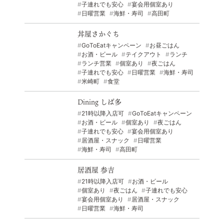
子連れでも安心
宴会用個室あり
日曜営業
海鮮・寿司
高田町
© 2022 一般社団法人 陸前高田市観光物産協会 All Rights Reserved.
Designed by
KESENNUMA DESIGN
丼屋さかぐち
GoToEatキャンペーン
お昼ごはん
お酒・ビール
テイクアウト
ランチ
ランチ営業
個室あり
夜ごはん
子連れでも安心
日曜営業
海鮮・寿司
米崎町
食堂
Dining しば多
21時以降入店可
GoToEatキャンペーン
お酒・ビール
個室あり
夜ごはん
子連れでも安心
宴会用個室あり
居酒屋・スナック
日曜営業
海鮮・寿司
高田町
居酒屋 参吉
21時以降入店可
お酒・ビール
個室あり
夜ごはん
子連れでも安心
宴会用個室あり
居酒屋・スナック
日曜営業
海鮮・寿司