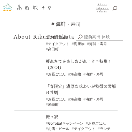
About
Rikuzen
takata
海鮮・寿司
観光
体験
About Rikuzentakata
荒木鮮魚店
震災復興
テイクアウト
海産物
海鮮・寿司
高田町
食事・グルメ
宿泊
獲れたてをめしあがれ！ウニ特集！
（2024）
イベント
お昼ごはん
海産物
海鮮・寿司
アクセス
「春限定」濃厚な味わいが特徴の雪解
お知らせ
け牡蠣
YouTubeチャンネル
お昼ごはん
海産物
海鮮・寿司
米崎町
交通・観光サービス
観光のことならまずはココ！
俺っ家
陸前高田市観光物産協会
GoToEatキャンペーン
お昼ごはん
お問い合わせ
お酒・ビール
テイクアウト
ランチ