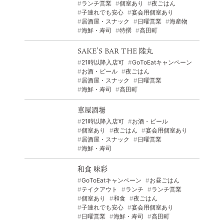
ランチ営業
個室あり
夜ごはん
子連れでも安心
宴会用個室あり
© 2022 一般社団法人 陸前高田市観光物産協会 All Rights Reserved.
居酒屋・スナック
日曜営業
海産物
Designed by
KESENNUMA DESIGN
海鮮・寿司
特撰
高田町
SAKE’S BAR THE 陸丸
21時以降入店可
GoToEatキャンペーン
お酒・ビール
夜ごはん
居酒屋・スナック
日曜営業
海鮮・寿司
高田町
車屋酒場
21時以降入店可
お酒・ビール
個室あり
夜ごはん
宴会用個室あり
居酒屋・スナック
日曜営業
海鮮・寿司
和食 味彩
GoToEatキャンペーン
お昼ごはん
テイクアウト
ランチ
ランチ営業
個室あり
和食
夜ごはん
子連れでも安心
宴会用個室あり
日曜営業
海鮮・寿司
高田町