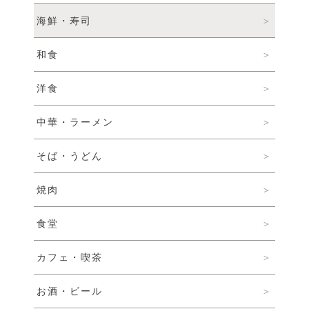
海鮮・寿司
© 2022 一般社団法人 陸前高田市観光物産協会 All Rights Reserved.
Designed by
KESENNUMA DESIGN
和食
洋食
中華・ラーメン
そば・うどん
焼肉
食堂
カフェ・喫茶
お酒・ビール