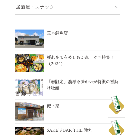
居酒屋・スナック
荒木鮮魚店
獲れたてをめしあがれ！ウニ特集！
（2024）
「春限定」濃厚な味わいが特徴の雪解
け牡蠣
俺っ家
SAKE’S BAR THE 陸丸