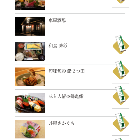
車屋酒場
和食 味彩
旬味旬彩 鮨まつ田
味と人情の鶴亀鮨
丼屋さかぐち