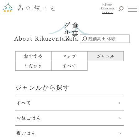
About
Rikuzen
takata
観光
体験
About Rikuzentakata
震災復興
食事・グルメ
おすすめ
マップ
ジャンル
宿泊
こだわり
すべて
イベント
アクセス
ジャンルから探す
お知らせ
すべて
YouTubeチャンネル
交通・観光サービス
お昼ごはん
観光のことならまずはココ！
陸前高田市観光物産協会
夜ごはん
お問い合わせ